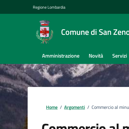
Regione Lombardia
Comune di San Zeno
Amministrazione
Novità
Servizi
Home
/
Argomenti
/
Commercio al minu
Commercio al 