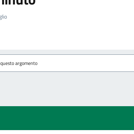
izia
glio
r questo argomento