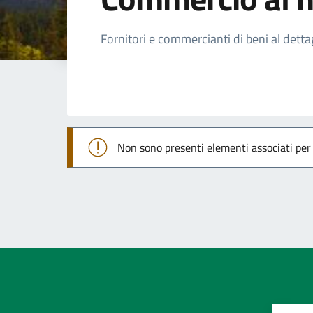
Dettagli della not
Fornitori e commercianti di beni al detta
Non sono presenti elementi associati pe