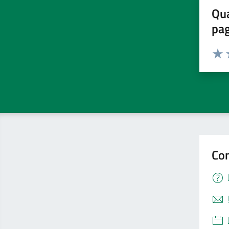
Qua
pa
Valuta 
Valut
V
Con