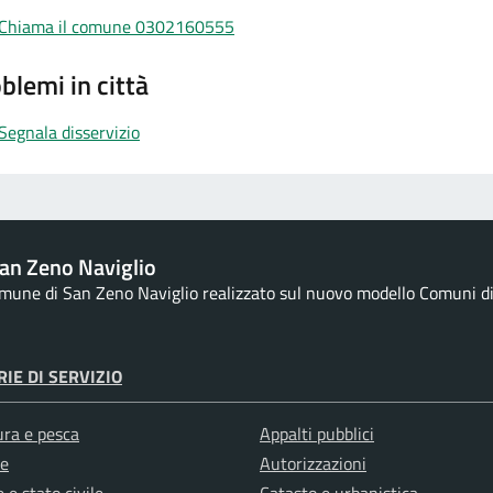
Chiama il comune 0302160555
blemi in città
Segnala disservizio
an Zeno Naviglio
Comune di San Zeno Naviglio realizzato sul nuovo modello Comuni di D
IE DI SERVIZIO
ura e pesca
Appalti pubblici
e
Autorizzazioni