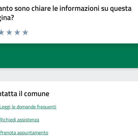
nto sono chiare le informazioni su questa
gina?
da 1 a 5 stelle la pagina
a 1 stelle su 5
aluta 2 stelle su 5
Valuta 3 stelle su 5
Valuta 4 stelle su 5
Valuta 5 stelle su 5
tatta il comune
Leggi le domande frequenti
Richiedi assistenza
Prenota appuntamento