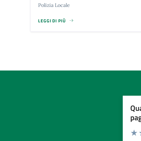
Polizia Locale
LEGGI DI PIÙ
SU POLIZIA LOCALE
Qua
pa
Valuta 
Valut
V