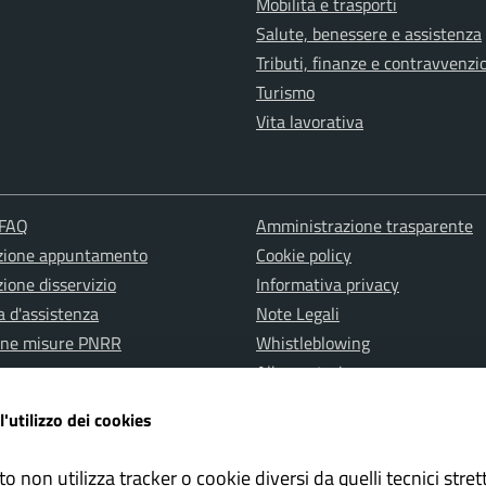
Mobilità e trasporti
Salute, benessere e assistenza
Tributi, finanze e contravvenzi
Turismo
Vita lavorativa
 FAQ
Amministrazione trasparente
zione appuntamento
Cookie policy
ione disservizio
Informativa privacy
a d'assistenza
Note Legali
one misure PNRR
Whistleblowing
Albo pretorio
Dichiarazione di accessibilità
l'utilizzo dei cookies
to non utilizza tracker o cookie diversi da quelli tecnici str