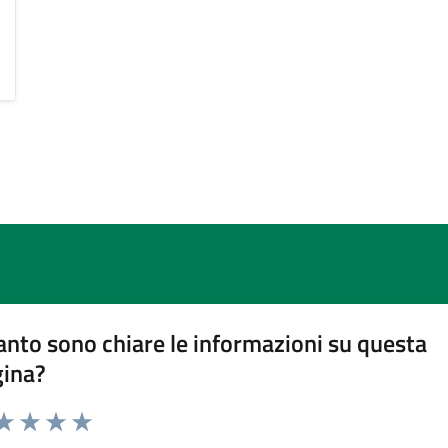
nto sono chiare le informazioni su questa
gina?
da 1 a 5 stelle la pagina
a 1 stelle su 5
aluta 2 stelle su 5
Valuta 3 stelle su 5
Valuta 4 stelle su 5
Valuta 5 stelle su 5