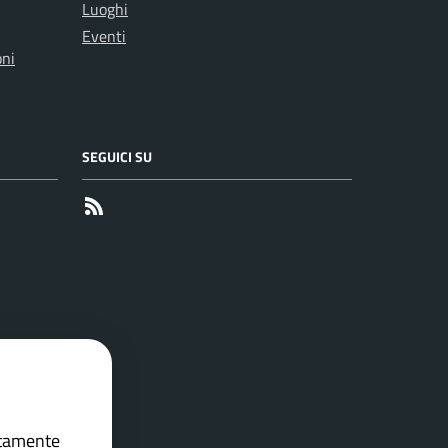
Luoghi
Eventi
oni
SEGUICI SU
RSS
ettamente