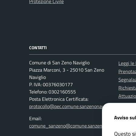
Protezione Civile
CONTATTI
Comune di San Zeno Naviglio
Leggi le
Piazza Marconi, 3 - 25010 San Zeno
Prenota
Naviglio
Segnalaz
P. IVA: 00376030177
Richiest
Telefono: 0302160555
Attuazi
Posta Elettronica Certificata:
protocollo@pec.comune.sanzenonaviglio.bs.it
Avviso sul
Email:
comune_sanzeno@comune.sanzenonaviglio.bs.it
Questo si