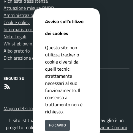
Richiesta d'assistenza
Attuazione misure PNRR
Amministrazione trasparente
Avviso sull'utilizzo
Cookie policy
Informativa privacy
dei cookies
Note Legali
Whistleblowing
Questo sito non
Albo pretorio
utilizza tracker o
Dichiarazione di accessibilità
cookie diversi da
quelli tecnici
strettamente
SEGUICI SU
necessari al suo
RSS
funzionamento. Il
consenso al
trattamento non è
Mappa del sito
richiesto.
Il sito istituzionale del Comune di San Zeno Naviglio è un
HO CAPITO
progetto realizzato da
ISWEB S.p.A.
con la
Soluzione Comuni