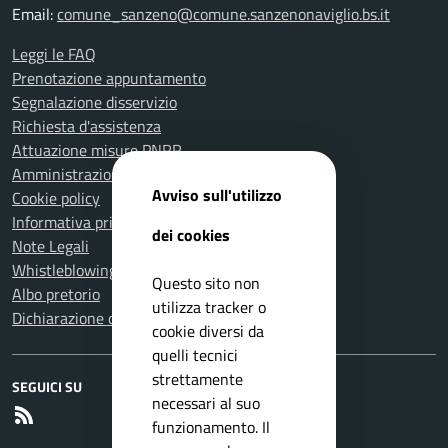
Email:
comune_sanzeno@comune.sanzenonaviglio.bs.it
Leggi le FAQ
Prenotazione appuntamento
Segnalazione disservizio
Richiesta d'assistenza
Attuazione misure PNRR
Amministrazione trasparente
Avviso sull'utilizzo
Cookie policy
Informativa privacy
dei cookies
Note Legali
Whistleblowing
Questo sito non
Albo pretorio
utilizza tracker o
Dichiarazione di accessibilità
cookie diversi da
quelli tecnici
strettamente
SEGUICI SU
necessari al suo
RSS
funzionamento. Il