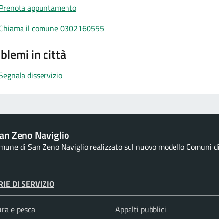
Prenota appuntamento
Chiama il comune 0302160555
blemi in città
Segnala disservizio
an Zeno Naviglio
Comune di San Zeno Naviglio realizzato sul nuovo modello Comuni di D
IE DI SERVIZIO
ura e pesca
Appalti pubblici