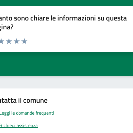
nto sono chiare le informazioni su questa
gina?
da 1 a 5 stelle la pagina
a 1 stelle su 5
aluta 2 stelle su 5
Valuta 3 stelle su 5
Valuta 4 stelle su 5
Valuta 5 stelle su 5
tatta il comune
Leggi le domande frequenti
Richiedi assistenza