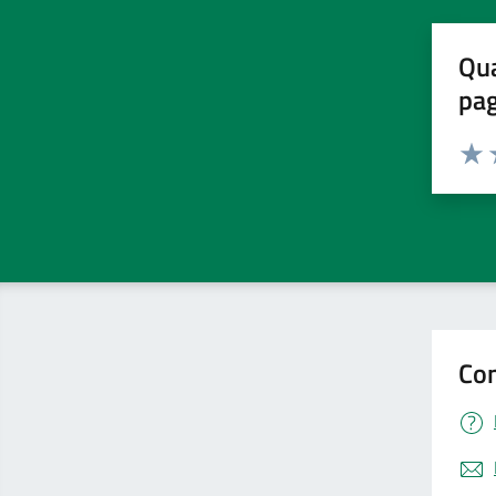
Qua
pa
Valuta 
Valut
V
Con