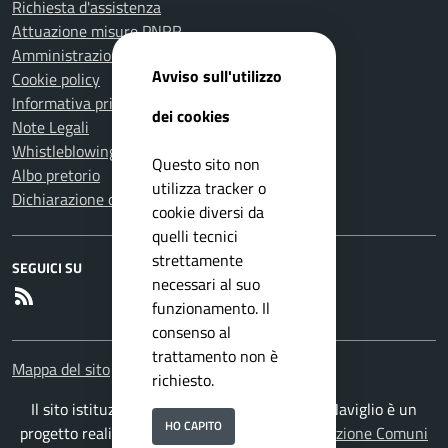
Richiesta d'assistenza
Attuazione misure PNRR
Amministrazione trasparente
Avviso sull'utilizzo
Cookie policy
Informativa privacy
dei cookies
Note Legali
Whistleblowing
Questo sito non
Albo pretorio
utilizza tracker o
Dichiarazione di accessibilità
cookie diversi da
quelli tecnici
strettamente
SEGUICI SU
necessari al suo
RSS
funzionamento. Il
consenso al
trattamento non è
Mappa del sito
richiesto.
Il sito istituzionale del Comune di San Zeno Naviglio è un
HO CAPITO
progetto realizzato da
ISWEB S.p.A.
con la
Soluzione Comuni