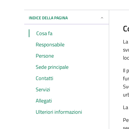
INDICE DELLA PAGINA
C
Cosa fa
La
Responsabile
sv
Persone
lo
Sede principale
Il
Contatti
fun
Svo
Servizi
ur
Allegati
L
Ulteriori informazioni
Pe
se