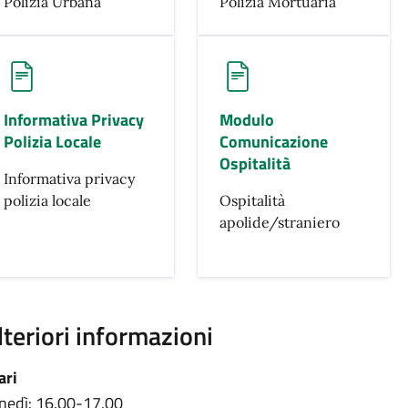
Polizia Urbana
Polizia Mortuaria
Informativa Privacy
Modulo
Polizia Locale
Comunicazione
Ospitalità
Informativa privacy
polizia locale
Ospitalità
apolide/straniero
lteriori informazioni
ari
nedì: 16.00-17.00