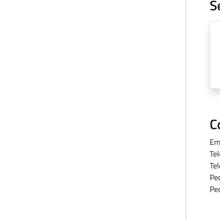
S
C
Em
Te
Te
Pe
Pe