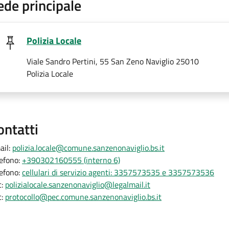
ede principale
Polizia Locale
Viale Sandro Pertini, 55 San Zeno Naviglio 25010
Polizia Locale
ontatti
ail:
polizia.locale@comune.sanzenonaviglio.bs.it
lefono:
+390302160555 (interno 6)
lefono:
cellulari di servizio agenti: 3357573535 e 3357573536
c:
polizialocale.sanzenonaviglio@legalmail.it
c:
protocollo@pec.comune.sanzenonaviglio.bs.it