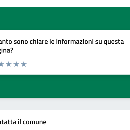
nto sono chiare le informazioni su questa
gina?
da 1 a 5 stelle la pagina
a 1 stelle su 5
aluta 2 stelle su 5
Valuta 3 stelle su 5
Valuta 4 stelle su 5
Valuta 5 stelle su 5
tatta il comune