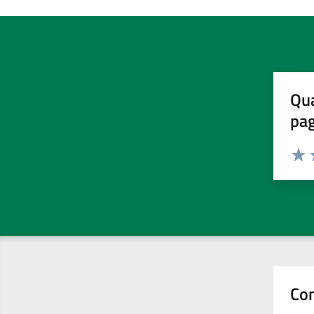
Qua
pa
Valuta 
Valut
V
Con