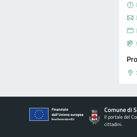
Pro
Comune di S
Il portale del 
cittadini.