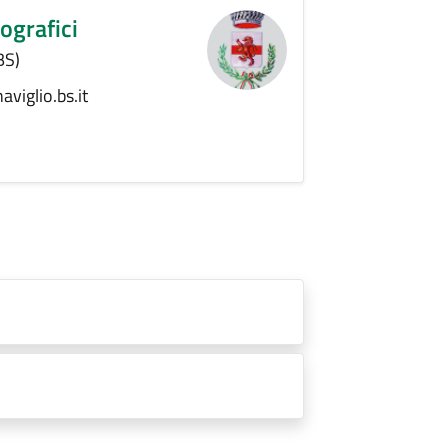
ografici
BS)
iglio.bs.it