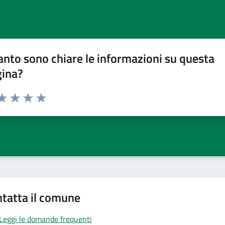
nto sono chiare le informazioni su questa
gina?
da 1 a 5 stelle la pagina
a 1 stelle su 5
aluta 2 stelle su 5
Valuta 3 stelle su 5
Valuta 4 stelle su 5
Valuta 5 stelle su 5
tatta il comune
Leggi le domande frequenti