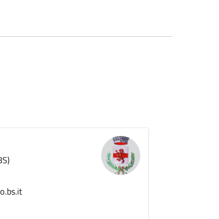
BS)
.bs.it