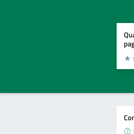
Qua
pa
Valuta 
Valut
V
Con