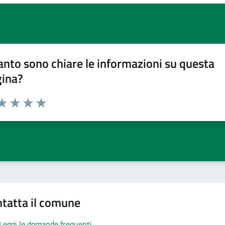
nto sono chiare le informazioni su questa
gina?
da 1 a 5 stelle la pagina
a 1 stelle su 5
aluta 2 stelle su 5
Valuta 3 stelle su 5
Valuta 4 stelle su 5
Valuta 5 stelle su 5
tatta il comune
Leggi le domande frequenti