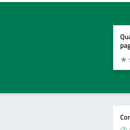
Qua
pa
Valuta 
Valut
V
Con