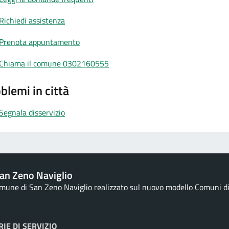
Richiedi assistenza
Prenota appuntamento
Chiama il comune 0302160555
blemi in città
Segnala disservizio
an Zeno Naviglio
Comune di San Zeno Naviglio realizzato sul nuovo modello Comuni di D
IE DI SERVIZIO