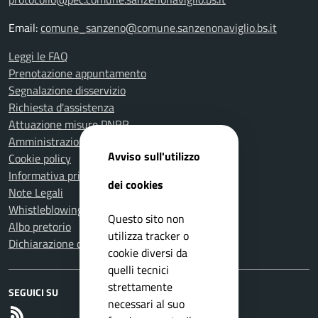
Email:
comune_sanzeno@comune.sanzenonaviglio.bs.it
Leggi le FAQ
Prenotazione appuntamento
Segnalazione disservizio
Richiesta d'assistenza
Attuazione misure PNRR
Amministrazione trasparente
Avviso sull'utilizzo
Cookie policy
Informativa privacy
dei cookies
Note Legali
Whistleblowing
Questo sito non
Albo pretorio
utilizza tracker o
Dichiarazione di accessibilità
cookie diversi da
quelli tecnici
strettamente
SEGUICI SU
necessari al suo
RSS