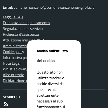
Email:
comune_sanzeno@comune.sanzenonaviglio.bs.it
Leggi le FAQ
Prenotazione appuntamento
Segnalazione disservizio
Richiesta d'assistenza
Attuazione misure PNRR
Amministrazione trasparente
Avviso sull'utilizzo
Cookie policy
Informativa privacy
dei cookies
Note Legali
Whistleblowing
Questo sito non
Albo pretorio
utilizza tracker o
Dichiarazione di accessibilità
cookie diversi da
quelli tecnici
strettamente
SEGUICI SU
necessari al suo
RSS
funzionamento. Il