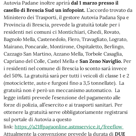
Autovia Padane inoltre aprirà
dal 1 marzo presso il
casello di Brescia Sud un infopoint.
L’accordo trovato da
Ministero dei Trasporti, il gestore Autovia Padana Spa e
Provincia di Brescia, prevede la gratuità totale per i
residenti nei comuni ci Montichiari, Ghedi, Rovato,
Bagnolo Mella, Castenedolo, Flero, Travagliato, Lograto,
Mairano, Poncarale, Montirone, Ospitaletto, Berlingo,
Cazzago San Martino, Azzano Mella, Torbole Casaglia,
Capriano del Colle, Castel Mella e
San Zeno Naviglio.
Per
i residenti nel comune di Brescia lo sconto sarà invece
del 50%. La gratuità sarà per tutti i veicoli di classe 1 e 2
(motociclette, auto e furgoni fino a 3,5 tonnellate). La
gratuità non è però un meccanismo automatico. La
legge infatti prevede l’esenzione del pagamento alle
forze di polizia, all’esercito e ai trasporti sanitari. Per
ottenere la gratuità serve obbligatoriamente registrarsi
sul portale di Autovia a questo
link:
https://a21ffpagaonline.astmservice.it/freeflow
Attualmente la convenzione prevede la durata di
DUE