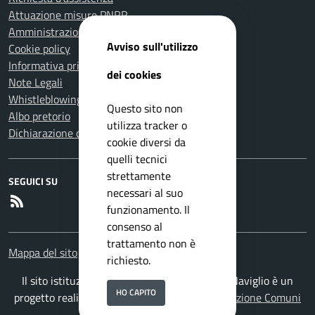
Attuazione misure PNRR
Amministrazione trasparente
Avviso sull'utilizzo
Cookie policy
Informativa privacy
dei cookies
Note Legali
Whistleblowing
Questo sito non
Albo pretorio
utilizza tracker o
Dichiarazione di accessibilità
cookie diversi da
quelli tecnici
strettamente
SEGUICI SU
necessari al suo
RSS
funzionamento. Il
consenso al
trattamento non è
Mappa del sito
richiesto.
Il sito istituzionale del Comune di San Zeno Naviglio è un
HO CAPITO
progetto realizzato da
ISWEB S.p.A.
con la
Soluzione Comuni
PNRR