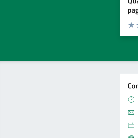
Qua
pa
Valuta 
Valut
V
Con