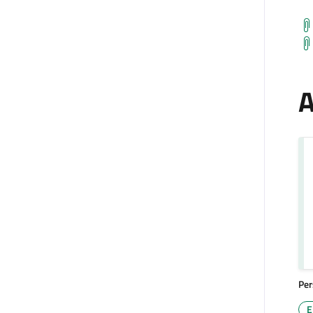
A
Per
E