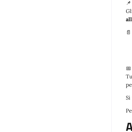

Gl
al


Tu
pe
Si
Pe
A