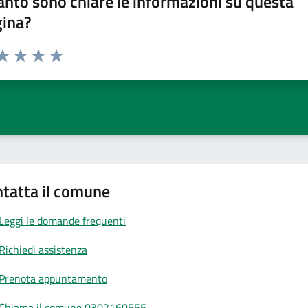
nto sono chiare le informazioni su questa
gina?
da 1 a 5 stelle la pagina
a 1 stelle su 5
aluta 2 stelle su 5
Valuta 3 stelle su 5
Valuta 4 stelle su 5
Valuta 5 stelle su 5
tatta il comune
Leggi le domande frequenti
Richiedi assistenza
Prenota appuntamento
Chiama il comune 0302160555