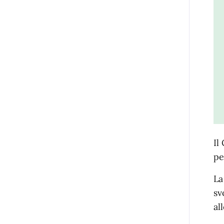
Il
pe
La
sv
al