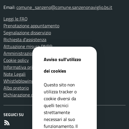
Email:
comune_sanzeno@comune.sanzenonaviglio.bs.it
Leggi le FAQ
Prenotazione appuntamento
Segnalazione disservizio
Richiesta d'assistenza
Attuazione misure PNRR
Amministrazione trasparente
Avviso sull'utilizzo
Cookie policy
Informativa privacy
dei cookies
Note Legali
Whistleblowing
Questo sito non
Albo pretorio
utilizza tracker o
Dichiarazione di accessibilità
cookie diversi da
quelli tecnici
strettamente
SEGUICI SU
necessari al suo
RSS
funzionamento. Il