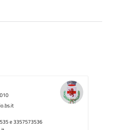
5010
o.bs.it
7573535 e 3357573536
it