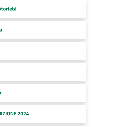
otorietà
a
4
LAZIONE 2024