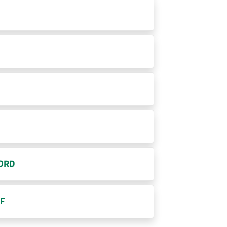
ORD
DF