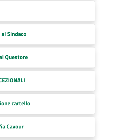
 al Sindaco
al Questore
CCEZIONALI
one cartello
Via Cavour